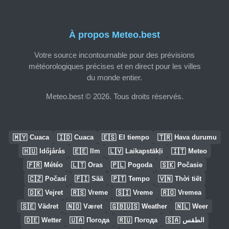
À propos Meteo.best
Votre source incontournable pour des prévisions
météorologiques précises et en direct pour les villes
du monde entier.
Meteo.best © 2026. Tous droits réservés.
🇲🇾
🇮🇩
🇪🇸
🇹🇷
Cuaca
Cuaca
El tiempo
Hava durumu
🇭🇺
🇪🇪
🇱🇻
🇮🇹
Időjárás
Ilm
Laikapstākļi
Meteo
🇫🇷
🇱🇹
🇵🇱
🇸🇰
Météo
Oras
Pogoda
Počasie
🇨🇿
🇫🇮
🇵🇹
🇻🇳
Počasí
Sää
Tempo
Thời tiết
🇩🇰
🇷🇸
🇸🇮
🇷🇴
Vejret
Vreme
Vreme
Vremea
🇸🇪
🇳🇴
🇬🇧🇺🇸
🇳🇱
Vädret
Været
Weather
Weer
🇩🇪
🇺🇦
🇷🇺
🇸🇦
Wetter
Погода
Погода
الطقس