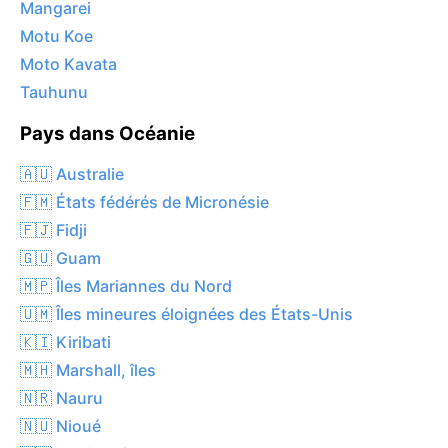
Mangarei
Motu Koe
Moto Kavata
Tauhunu
Pays dans Océanie
🇦🇺 Australie
🇫🇲 États fédérés de Micronésie
🇫🇯 Fidji
🇬🇺 Guam
🇲🇵 Îles Mariannes du Nord
🇺🇲 Îles mineures éloignées des États-Unis
🇰🇮 Kiribati
🇲🇭 Marshall, îles
🇳🇷 Nauru
🇳🇺 Nioué