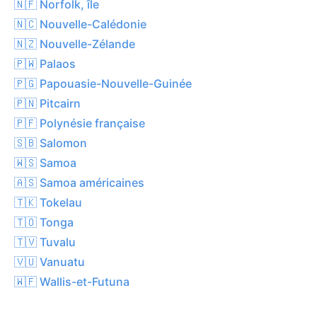
🇳🇫 Norfolk, île
🇳🇨 Nouvelle-Calédonie
🇳🇿 Nouvelle-Zélande
🇵🇼 Palaos
🇵🇬 Papouasie-Nouvelle-Guinée
🇵🇳 Pitcairn
🇵🇫 Polynésie française
🇸🇧 Salomon
🇼🇸 Samoa
🇦🇸 Samoa américaines
🇹🇰 Tokelau
🇹🇴 Tonga
🇹🇻 Tuvalu
🇻🇺 Vanuatu
🇼🇫 Wallis-et-Futuna