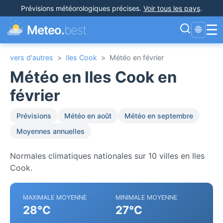
Prévisions météorologiques précises
.
Voir tous les pays
.
☰
Meteo.
best
🌐
vers d'autres
>
Iles Cook
>
Météo en février
Météo en Iles Cook en
février
Prévisions
Météo en août
Météo en septembre
Moyennes annuelles
Normales climatiques nationales sur 10 villes en Iles
Cook.
MAXIMALE MOYENNE
MINIMALE MOYENNE
28°C
27°C