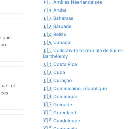
🇳🇱 Antilles Néerlandaises
🇦🇼 Aruba
🇧🇸 Bahamas
🇧🇧 Barbade
🇧🇿 Belize
e que
🇨🇦 Canada
eure
🇧🇱 Collectivité territoriale de Saint-
Barthélemy
🇨🇷 Costa Rica
🇨🇺 Cuba
🇨🇼 Curaçao
urs, et
🇩🇴 Dominicaine, république
lées
🇩🇲 Dominique
🇬🇩 Grenade
🇬🇱 Groenland
🇬🇵 Guadeloupe
🇬🇹 Guatemala