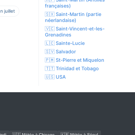
françaises)
 juillet
🇸🇽 Saint-Martin (partie
néerlandaise)
🇻🇨 Saint-Vincent-et-les-
Grenadines
🇱🇨 Sainte-Lucie
🇸🇻 Salvador
🇵🇲 St-Pierre et Miquelon
🇹🇹 Trinidad et Tobago
🇺🇸 USA
indi
🇺🇸 Météo à Chicago
🇰🇷 Météo à Séoul