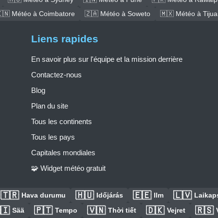
🇳 Météo à Coimbatore
🇿🇦 Météo à Soweto
🇲🇽 Météo à Tiju
Liens rapides
En savoir plus sur l'équipe et la mission derrière
Contactez-nous
Blog
Plan du site
Tous les continents
Tous les pays
Capitales mondiales
🧩 Widget météo gratuit
🇹🇷
🇭🇺
🇪🇪
🇱🇻
Hava durumu
Időjárás
Ilm
Laikaps
🇮
🇵🇹
🇻🇳
🇩🇰
🇷🇸
Sää
Tempo
Thời tiết
Vejret