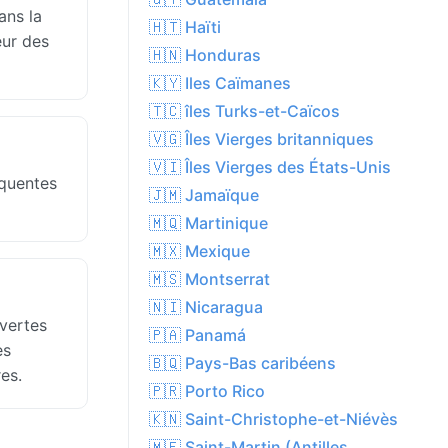
ans la
🇭🇹 Haïti
eur des
🇭🇳 Honduras
🇰🇾 Iles Caïmanes
🇹🇨 îles Turks-et-Caïcos
🇻🇬 Îles Vierges britanniques
🇻🇮 Îles Vierges des États-Unis
équentes
🇯🇲 Jamaïque
🇲🇶 Martinique
🇲🇽 Mexique
🇲🇸 Montserrat
🇳🇮 Nicaragua
vertes
🇵🇦 Panamá
es
🇧🇶 Pays-Bas caribéens
es.
🇵🇷 Porto Rico
🇰🇳 Saint-Christophe-et-Niévès
🇲🇫 Saint-Martin (Antilles