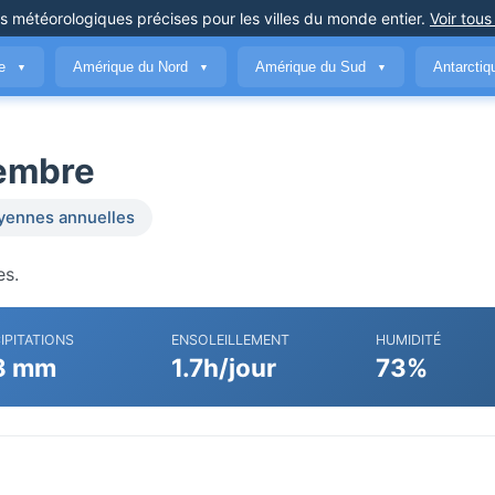
ns météorologiques précises
pour les villes du monde entier
.
Voir tous
ue
Amérique du Nord
Amérique du Sud
Antarcti
▼
▼
▼
embre
ennes annuelles
es.
IPITATIONS
ENSOLEILLEMENT
HUMIDITÉ
8 mm
1.7h/jour
73%