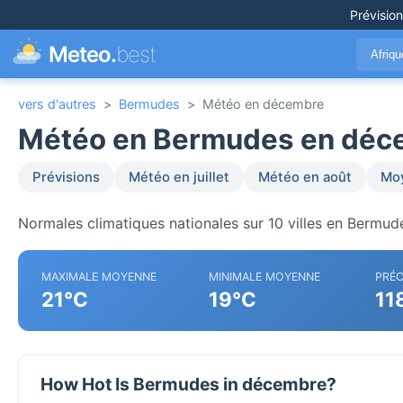
Prévisio
Meteo.
best
Afriq
vers d'autres
>
Bermudes
>
Météo en décembre
Météo en Bermudes en déc
Prévisions
Météo en juillet
Météo en août
Moy
Normales climatiques nationales sur 10 villes en Bermud
MAXIMALE MOYENNE
MINIMALE MOYENNE
PRÉC
21°C
19°C
11
How Hot Is Bermudes in décembre?