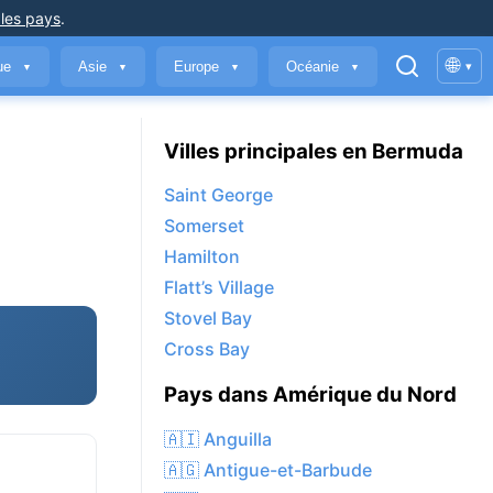
 les pays
.
🌐
que
Asie
Europe
Océanie
▾
▼
▼
▼
▼
Villes principales en Bermuda
Saint George
Somerset
Hamilton
Flatt’s Village
Stovel Bay
Cross Bay
Pays dans Amérique du Nord
🇦🇮 Anguilla
🇦🇬 Antigue-et-Barbude