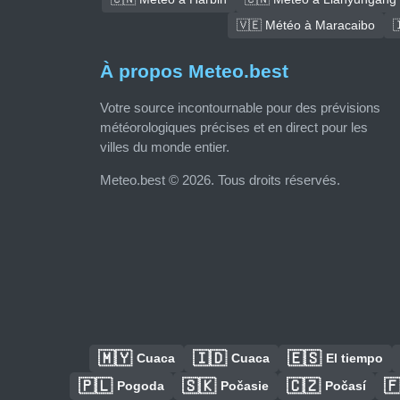
🇻🇪 Météo à Maracaibo

À propos Meteo.best
Votre source incontournable pour des prévisions
météorologiques précises et en direct pour les
villes du monde entier.
Meteo.best © 2026. Tous droits réservés.
🇲🇾
🇮🇩
🇪🇸
Cuaca
Cuaca
El tiempo
🇵🇱
🇸🇰
🇨🇿

Pogoda
Počasie
Počasí