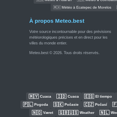
🇲🇽 Météo à Ecatepec de Morelos
À propos Meteo.best
Votre source incontournable pour des prévisions
météorologiques précises et en direct pour les
villes du monde entier.
Meteo.best © 2026. Tous droits réservés.
🇲🇾
🇮🇩
🇪🇸
Cuaca
Cuaca
El tiempo
🇵🇱
🇸🇰
🇨🇿

Pogoda
Počasie
Počasí
🇳🇴
🇬🇧🇺🇸
🇳🇱
Været
Weather
We