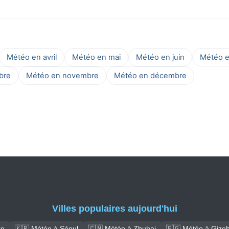
Météo en avril
Météo en mai
Météo en juin
Météo en
bre
Météo en novembre
Météo en décembre
Villes populaires aujourd'hui
re
🇰🇷 Météo à Séoul
🇨🇳 Météo à Zhuhai
🇪🇬 Météo à Gize