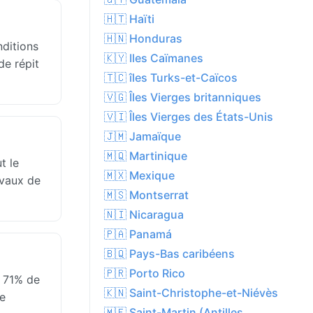
🇭🇹 Haïti
🇭🇳 Honduras
ditions
🇰🇾 Iles Caïmanes
de répit
🇹🇨 îles Turks-et-Caïcos
🇻🇬 Îles Vierges britanniques
🇻🇮 Îles Vierges des États-Unis
🇯🇲 Jamaïque
🇲🇶 Martinique
t le
🇲🇽 Mexique
avaux de
🇲🇸 Montserrat
🇳🇮 Nicaragua
🇵🇦 Panamá
🇧🇶 Pays-Bas caribéens
🇵🇷 Porto Rico
e 71% de
🇰🇳 Saint-Christophe-et-Niévès
ne
🇲🇫 Saint-Martin (Antilles