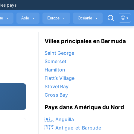
 les pays
.
🌐
que
Asie
Europe
Océanie
▾
▼
▼
▼
▼
Villes principales en Bermuda
Saint George
Somerset
Hamilton
Flatt’s Village
Stovel Bay
Cross Bay
Pays dans Amérique du Nord
🇦🇮 Anguilla
🇦🇬 Antigue-et-Barbude