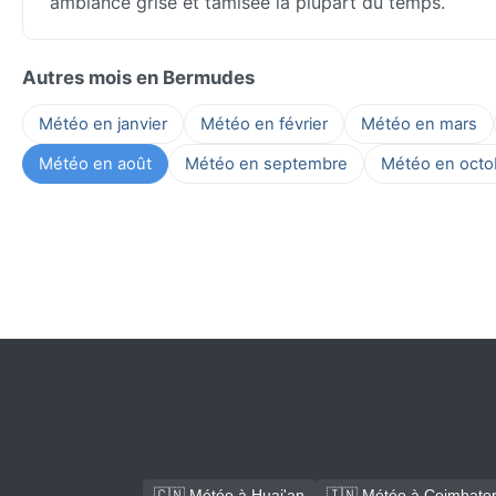
ambiance grise et tamisée la plupart du temps.
Autres mois en Bermudes
Météo en janvier
Météo en février
Météo en mars
Météo en août
Météo en septembre
Météo en octo
🇨🇳 Météo à Huai'an
🇮🇳 Météo à Coimbato