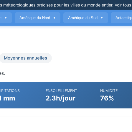
ns météorologiques précises
pour les villes du monde entier
.
Voir tous
ue
Amérique du Nord
Amérique du Sud
Antarcti
▼
▼
▼
Moyennes annuelles
es.
IPITATIONS
ENSOLEILLEMENT
HUMIDITÉ
1 mm
2.3h/jour
76%