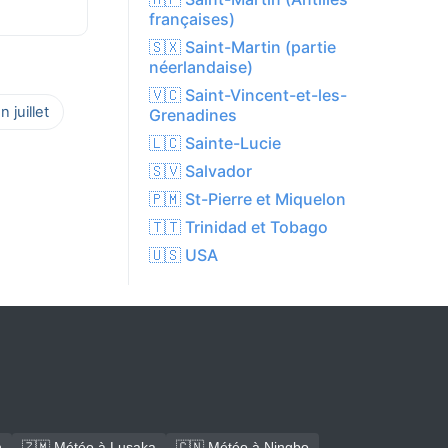
françaises)
🇸🇽 Saint-Martin (partie
néerlandaise)
🇻🇨 Saint-Vincent-et-les-
 juillet
Grenadines
🇱🇨 Sainte-Lucie
🇸🇻 Salvador
🇵🇲 St-Pierre et Miquelon
🇹🇹 Trinidad et Tobago
🇺🇸 USA
h
🇿🇲 Météo à Lusaka
🇨🇳 Météo à Ningbo