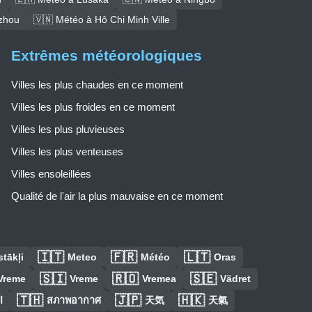
zhou
🇻🇳 Météo à Hô Chi Minh Ville
Extrêmes météorologiques
Villes les plus chaudes en ce moment
Villes les plus froides en ce moment
Villes les plus pluvieuses
Villes les plus venteuses
Villes ensoleillées
Qualité de l'air la plus mauvaise en ce moment
🇮🇹
🇫🇷
🇱🇹
tākļi
Meteo
Météo
Oras
🇸🇮
🇷🇴
🇸🇪
Vreme
Vreme
Vremea
Vädret
🇹🇭
🇯🇵
🇭🇰
ا
สภาพอากาศ
天気
天氣