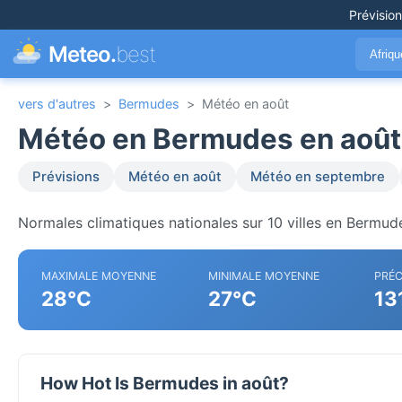
Prévisio
Meteo.
best
Afriq
vers d'autres
>
Bermudes
>
Météo en août
Météo en Bermudes en août
Prévisions
Météo en août
Météo en septembre
Normales climatiques nationales sur 10 villes en Bermud
MAXIMALE MOYENNE
MINIMALE MOYENNE
PRÉC
28°C
27°C
13
How Hot Is Bermudes in août?