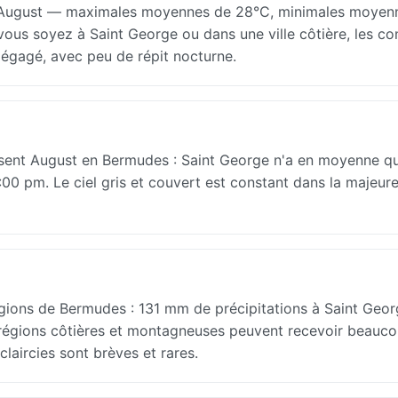
August — maximales moyennes de 28°C, minimales moyen
ous soyez à Saint George ou dans une ville côtière, les co
égagé, avec peu de répit nocturne.
érisent August en Bermudes : Saint George n'a en moyenne q
 8:00 pm. Le ciel gris et couvert est constant dans la majeure
gions de Bermudes : 131 mm de précipitations à Saint Geor
es régions côtières et montagneuses peuvent recevoir beauco
claircies sont brèves et rares.