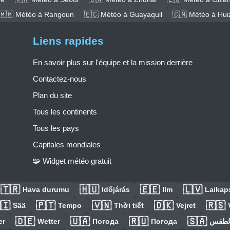
🇲🇲 Météo à Rangoun
🇪🇨 Météo à Guayaquil
🇨🇳 Météo à Hui
Liens rapides
En savoir plus sur l'équipe et la mission derrière
Contactez-nous
Plan du site
Tous les continents
Tous les pays
Capitales mondiales
🧩 Widget météo gratuit
🇹🇷
🇭🇺
🇪🇪
🇱🇻
Hava durumu
Időjárás
Ilm
Laikaps
🇮
🇵🇹
🇻🇳
🇩🇰
🇷🇸
Sää
Tempo
Thời tiết
Vejret
🇩🇪
🇺🇦
🇷🇺
🇸🇦
er
Wetter
Погода
Погода
الطق