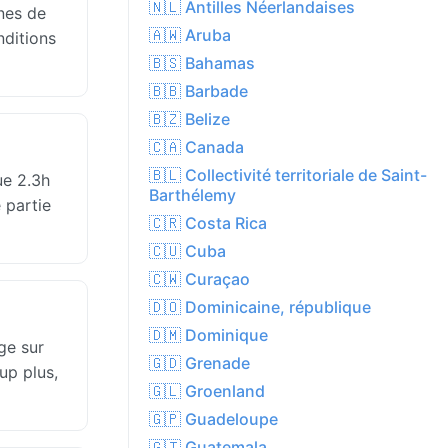
🇳🇱 Antilles Néerlandaises
nes de
🇦🇼 Aruba
nditions
🇧🇸 Bahamas
🇧🇧 Barbade
🇧🇿 Belize
🇨🇦 Canada
🇧🇱 Collectivité territoriale de Saint-
ue 2.3h
Barthélemy
 partie
🇨🇷 Costa Rica
🇨🇺 Cuba
🇨🇼 Curaçao
🇩🇴 Dominicaine, république
🇩🇲 Dominique
ge sur
🇬🇩 Grenade
up plus,
🇬🇱 Groenland
🇬🇵 Guadeloupe
🇬🇹 Guatemala