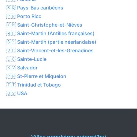
🇧🇶 Pays-Bas caribéens
🇵🇷 Porto Rico
🇰🇳 Saint-Christophe-et-Niévès
🇲🇫 Saint-Martin (Antilles françaises)
🇸🇽 Saint-Martin (partie néerlandaise)
🇻🇨 Saint-Vincent-et-les-Grenadines
🇱🇨 Sainte-Lucie
🇸🇻 Salvador
🇵🇲 St-Pierre et Miquelon
🇹🇹 Trinidad et Tobago
🇺🇸 USA
Villes populaires aujourd'hui