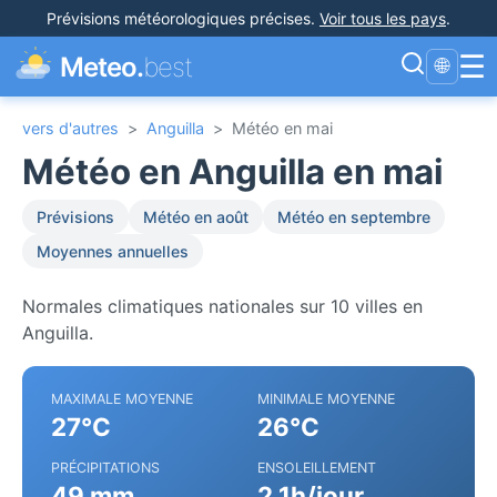
Prévisions météorologiques précises
.
Voir tous les pays
.
☰
Meteo.
best
🌐
vers d'autres
>
Anguilla
>
Météo en mai
Météo en Anguilla en mai
Prévisions
Météo en août
Météo en septembre
Moyennes annuelles
Normales climatiques nationales sur 10 villes en
Anguilla.
MAXIMALE MOYENNE
MINIMALE MOYENNE
27°C
26°C
PRÉCIPITATIONS
ENSOLEILLEMENT
49 mm
2.1h/jour