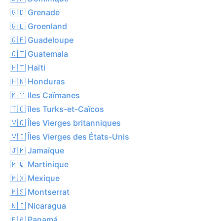
🇬🇩 Grenade
🇬🇱 Groenland
🇬🇵 Guadeloupe
🇬🇹 Guatemala
🇭🇹 Haïti
🇭🇳 Honduras
🇰🇾 Iles Caïmanes
🇹🇨 îles Turks-et-Caïcos
🇻🇬 Îles Vierges britanniques
🇻🇮 Îles Vierges des États-Unis
🇯🇲 Jamaïque
🇲🇶 Martinique
🇲🇽 Mexique
🇲🇸 Montserrat
🇳🇮 Nicaragua
🇵🇦 Panamá