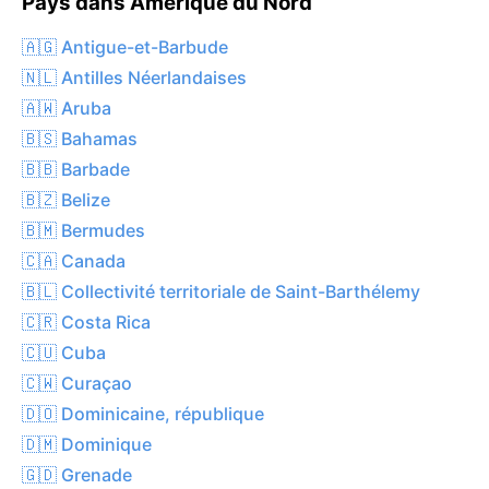
Pays dans Amérique du Nord
🇦🇬 Antigue-et-Barbude
🇳🇱 Antilles Néerlandaises
🇦🇼 Aruba
🇧🇸 Bahamas
🇧🇧 Barbade
🇧🇿 Belize
🇧🇲 Bermudes
🇨🇦 Canada
🇧🇱 Collectivité territoriale de Saint-Barthélemy
🇨🇷 Costa Rica
🇨🇺 Cuba
🇨🇼 Curaçao
🇩🇴 Dominicaine, république
🇩🇲 Dominique
🇬🇩 Grenade