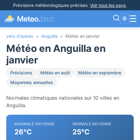
Prévisions météorologiques précises
.
Voir tous les pays
.
☰
Meteo.
best
🌐
vers d'autres
>
Anguilla
>
Météo en janvier
Météo en Anguilla en
janvier
Prévisions
Météo en août
Météo en septembre
Moyennes annuelles
Normales climatiques nationales sur 10 villes en
Anguilla.
MAXIMALE MOYENNE
MINIMALE MOYENNE
26°C
25°C