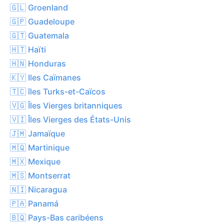
🇬🇱 Groenland
🇬🇵 Guadeloupe
🇬🇹 Guatemala
🇭🇹 Haïti
🇭🇳 Honduras
🇰🇾 Iles Caïmanes
🇹🇨 îles Turks-et-Caïcos
🇻🇬 Îles Vierges britanniques
🇻🇮 Îles Vierges des États-Unis
🇯🇲 Jamaïque
🇲🇶 Martinique
🇲🇽 Mexique
🇲🇸 Montserrat
🇳🇮 Nicaragua
🇵🇦 Panamá
🇧🇶 Pays-Bas caribéens