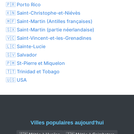
🇵🇷 Porto Rico
🇰🇳 Saint-Christophe-et-Niévès
🇲🇫 Saint-Martin (Antilles françaises)
🇸🇽 Saint-Martin (partie néerlandaise)
🇻🇨 Saint-Vincent-et-les-Grenadines
🇱🇨 Sainte-Lucie
🇸🇻 Salvador
🇵🇲 St-Pierre et Miquelon
🇹🇹 Trinidad et Tobago
🇺🇸 USA
Villes populaires aujourd'hui