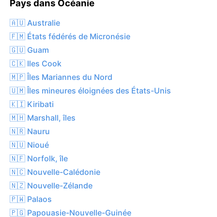
Pays dans Océanie
🇦🇺 Australie
🇫🇲 États fédérés de Micronésie
🇬🇺 Guam
🇨🇰 Iles Cook
🇲🇵 Îles Mariannes du Nord
🇺🇲 Îles mineures éloignées des États-Unis
🇰🇮 Kiribati
🇲🇭 Marshall, îles
🇳🇷 Nauru
🇳🇺 Nioué
🇳🇫 Norfolk, île
🇳🇨 Nouvelle-Calédonie
🇳🇿 Nouvelle-Zélande
🇵🇼 Palaos
🇵🇬 Papouasie-Nouvelle-Guinée