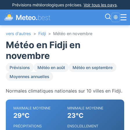
Prévisions météorologiques précises
.
Voir tous les pays
.
☰
Meteo.
best
🌐
vers d'autres
>
Fidji
>
Météo en novembre
Météo en Fidji en
novembre
Prévisions
Météo en août
Météo en septembre
Moyennes annuelles
Normales climatiques nationales sur 10 villes en Fidji.
MAXIMALE MOYENNE
MINIMALE MOYENNE
29°C
23°C
PRÉCIPITATIONS
ENSOLEILLEMENT