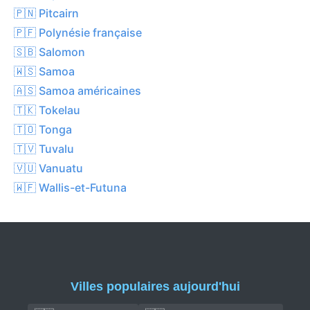
🇵🇳 Pitcairn
🇵🇫 Polynésie française
🇸🇧 Salomon
🇼🇸 Samoa
🇦🇸 Samoa américaines
🇹🇰 Tokelau
🇹🇴 Tonga
🇹🇻 Tuvalu
🇻🇺 Vanuatu
🇼🇫 Wallis-et-Futuna
Villes populaires aujourd'hui