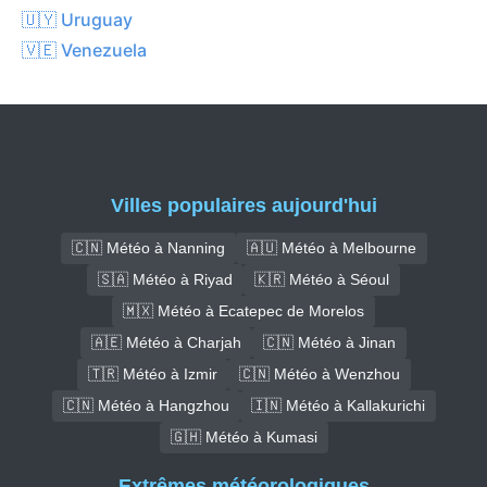
🇺🇾 Uruguay
🇻🇪 Venezuela
Villes populaires aujourd'hui
🇨🇳 Météo à Nanning
🇦🇺 Météo à Melbourne
🇸🇦 Météo à Riyad
🇰🇷 Météo à Séoul
🇲🇽 Météo à Ecatepec de Morelos
🇦🇪 Météo à Charjah
🇨🇳 Météo à Jinan
🇹🇷 Météo à Izmir
🇨🇳 Météo à Wenzhou
🇨🇳 Météo à Hangzhou
🇮🇳 Météo à Kallakurichi
🇬🇭 Météo à Kumasi
Extrêmes météorologiques