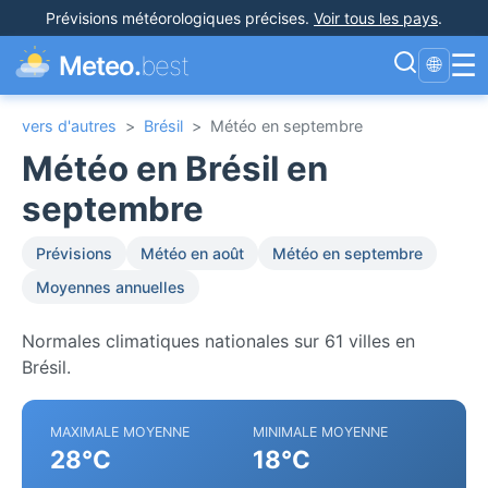
Prévisions météorologiques précises
.
Voir tous les pays
.
☰
Meteo.
best
🌐
vers d'autres
>
Brésil
>
Météo en septembre
Météo en Brésil en
septembre
Prévisions
Météo en août
Météo en septembre
Moyennes annuelles
Normales climatiques nationales sur 61 villes en
Brésil.
MAXIMALE MOYENNE
MINIMALE MOYENNE
28°C
18°C