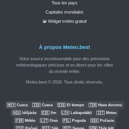
Tous les pays
Capitales mondiales
🧩 Widget météo gratuit
À propos Meteo.best
Votre source incontournable pour des prévisions
météorologiques précises et en direct pour les villes
du monde entier.
Meteo.best © 2026. Tous droits réservés.
🇲🇾
🇮🇩
🇪🇸
🇹🇷
Cuaca
Cuaca
El tiempo
Hava durumu
🇭🇺
🇪🇪
🇱🇻
🇮🇹
Időjárás
Ilm
Laikapstākļi
Meteo
🇫🇷
🇱🇹
🇵🇱
🇸🇰
Météo
Oras
Pogoda
Počasie
🇨🇿
🇫🇮
🇵🇹
🇻🇳
Počasí
Sää
Tempo
Thời tiết