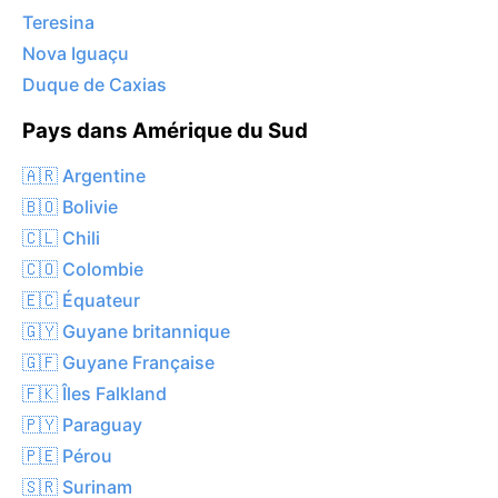
Teresina
Nova Iguaçu
Duque de Caxias
Pays dans Amérique du Sud
🇦🇷 Argentine
🇧🇴 Bolivie
🇨🇱 Chili
🇨🇴 Colombie
🇪🇨 Équateur
🇬🇾 Guyane britannique
🇬🇫 Guyane Française
🇫🇰 Îles Falkland
🇵🇾 Paraguay
🇵🇪 Pérou
🇸🇷 Surinam