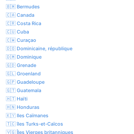
🇧🇲 Bermudes
🇨🇦 Canada
🇨🇷 Costa Rica
🇨🇺 Cuba
🇨🇼 Curaçao
🇩🇴 Dominicaine, république
🇩🇲 Dominique
🇬🇩 Grenade
🇬🇱 Groenland
🇬🇵 Guadeloupe
🇬🇹 Guatemala
🇭🇹 Haïti
🇭🇳 Honduras
🇰🇾 Iles Caïmanes
🇹🇨 îles Turks-et-Caïcos
🇻🇬 Îles Vierges britanniques