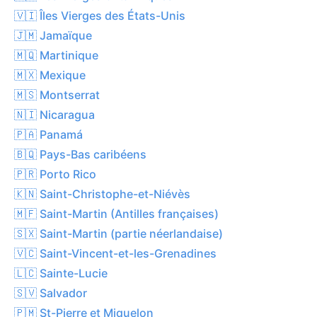
🇻🇮 Îles Vierges des États-Unis
🇯🇲 Jamaïque
🇲🇶 Martinique
🇲🇽 Mexique
🇲🇸 Montserrat
🇳🇮 Nicaragua
🇵🇦 Panamá
🇧🇶 Pays-Bas caribéens
🇵🇷 Porto Rico
🇰🇳 Saint-Christophe-et-Niévès
🇲🇫 Saint-Martin (Antilles françaises)
🇸🇽 Saint-Martin (partie néerlandaise)
🇻🇨 Saint-Vincent-et-les-Grenadines
🇱🇨 Sainte-Lucie
🇸🇻 Salvador
🇵🇲 St-Pierre et Miquelon