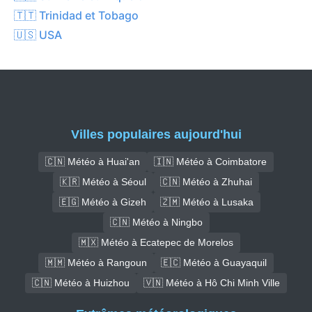
🇹🇹 Trinidad et Tobago
🇺🇸 USA
Villes populaires aujourd'hui
🇨🇳 Météo à Huai'an
🇮🇳 Météo à Coimbatore
🇰🇷 Météo à Séoul
🇨🇳 Météo à Zhuhai
🇪🇬 Météo à Gizeh
🇿🇲 Météo à Lusaka
🇨🇳 Météo à Ningbo
🇲🇽 Météo à Ecatepec de Morelos
🇲🇲 Météo à Rangoun
🇪🇨 Météo à Guayaquil
🇨🇳 Météo à Huizhou
🇻🇳 Météo à Hô Chi Minh Ville