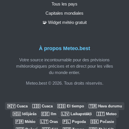
Tous les pays
Capitales mondiales
🧩 Widget météo gratuit
À propos Meteo.best
Votre source incontournable pour des prévisions
météorologiques précises et en direct pour les villes
du monde entier.
Meteo.best © 2026. Tous droits réservés.
🇲🇾
🇮🇩
🇪🇸
🇹🇷
Cuaca
Cuaca
El tiempo
Hava durumu
🇭🇺
🇪🇪
🇱🇻
🇮🇹
Időjárás
Ilm
Laikapstākļi
Meteo
🇫🇷
🇱🇹
🇵🇱
🇸🇰
Météo
Oras
Pogoda
Počasie