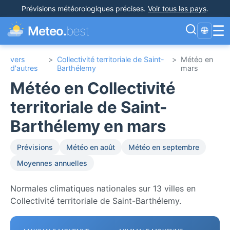
Prévisions météorologiques précises
.
Voir tous les pays
.
☰
Meteo.
best
🌐
vers
>
Collectivité territoriale de Saint-
>
Météo en
d'autres
Barthélemy
mars
Météo en Collectivité
territoriale de Saint-
Barthélemy en mars
Prévisions
Météo en août
Météo en septembre
Moyennes annuelles
Normales climatiques nationales sur 13 villes en
Collectivité territoriale de Saint-Barthélemy.